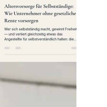
Georg Böttcher
7. Mai
3 Min. Lesezeit
Altersvorsorge für Selbstständige:
Wie Unternehmer ohne gesetzliche
Rente vorsorgen
Wer sich selbstständig macht, gewinnt Freiheit
— und verliert gleichzeitig etwas das
Angestellte für selbstverständlich halten: die
automatische Altersvorsorge. Keine gesetzliche
Rentenversicherung, kein Arbeitgeberanteil,
kein Versorgungswerk. Die Altersvorsorge muss
komplett eigenständig aufgebaut werden. Wer
das zu spät erkennt, steht irgendwann vor einer
Lücke die sich nicht mehr schließen lässt. Das
größte Missverständnis: Das Unternehmen als
Altersvorsorge Viele Unterne