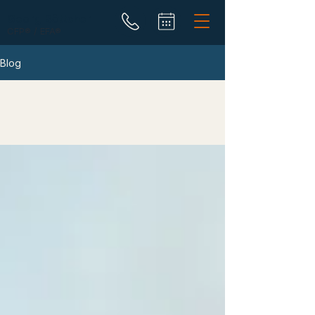
Georg Böttcher
CFP® / EFA®
Blog