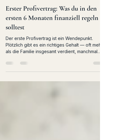
Georg Böttcher
14. Mai
4 Min. Lesezeit
Erster Profivertrag: Was du in den
ersten 6 Monaten finanziell regeln
solltest
Der erste Profivertrag ist ein Wendepunkt.
Plötzlich gibt es ein richtiges Gehalt — oft mehr
als die Familie insgesamt verdient, manchmal
mehr als erwartet, fast immer mehr als man weiß
wohin damit. Genau in diesem Moment werden
Weichen gestellt die jahrelang wirken. Wer die
ersten sechs Monate richtig nutzt, legt eine
Basis die den gesamten Rest der Karriere trägt.
Wer sie verschläft, holt das nur schwer auf.
Warum die ersten Monate so entscheidend sind
Ein Profisportler hat