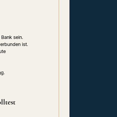
 Bank sein. 
verbunden ist. 
ute 
ng
.
lltest