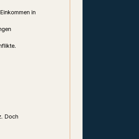
 Einkommen in 
ungen 
flikte.
z. Doch 