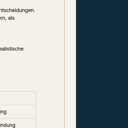
Entscheidungen.
n, als 
alistische 
ung
Bindung