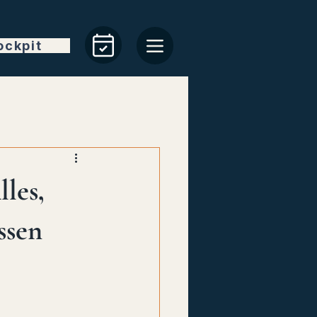
ockpit
les,
ssen