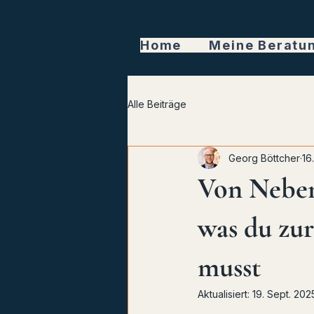
Home
Meine Beratu
Alle Beiträge
Georg Böttcher
16
Von Nebenk
was du zu
musst
Aktualisiert:
19. Sept. 202