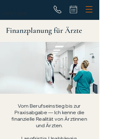
Georg Böttcher
CFP® / EFA®
Finanzplanung für Ärzte
Vom Berufseinstieg bis zur
Praxisabgabe — Ich kenne die
finanzielle Realität von Ärztinnen
und Ärzten.
Langfristig. Unabhängig.