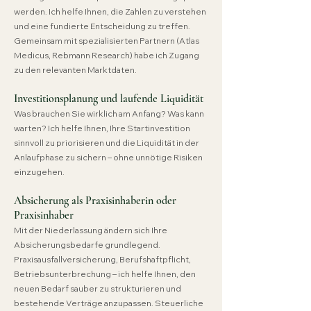
werden. Ich helfe Ihnen, die Zahlen zu verstehen
und eine fundierte Entscheidung zu treffen.
Gemeinsam mit spezialisierten Partnern (Atlas
Medicus, Rebmann Research) habe ich Zugang
zu den relevanten Marktdaten.
Investitionsplanung und laufende Liquidität
Was brauchen Sie wirklich am Anfang? Was kann
warten? Ich helfe Ihnen, Ihre Startinvestition
sinnvoll zu priorisieren und die Liquidität in der
Anlaufphase zu sichern – ohne unnötige Risiken
einzugehen.
Absicherung als Praxisinhaberin oder
Praxisinhaber
Mit der Niederlassung ändern sich Ihre
Absicherungsbedarfe grundlegend.
Praxisausfallversicherung, Berufshaftpflicht,
Betriebsunterbrechung – ich helfe Ihnen, den
neuen Bedarf sauber zu strukturieren und
bestehende Verträge anzupassen. Steuerliche