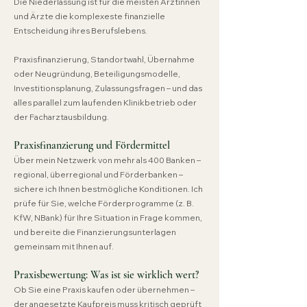
Die Niederlassung ist für die meisten Ärztinnen
und Ärzte die komplexeste finanzielle
Entscheidung ihres Berufslebens.
Praxisfinanzierung, Standortwahl, Übernahme
oder Neugründung, Beteiligungsmodelle,
Investitionsplanung, Zulassungsfragen – und das
alles parallel zum laufenden Klinikbetrieb oder
der Facharztausbildung.
Praxisfinanzierung und Fördermittel
Über mein Netzwerk von mehr als 400 Banken –
regional, überregional und Förderbanken –
sichere ich Ihnen bestmögliche Konditionen. Ich
prüfe für Sie, welche Förderprogramme (z. B.
KfW, NBank) für Ihre Situation in Frage kommen,
und bereite die Finanzierungsunterlagen
gemeinsam mit Ihnen auf.
Praxisbewertung: Was ist sie wirklich wert?
Ob Sie eine Praxis kaufen oder übernehmen –
der angesetzte Kaufpreis muss kritisch geprüft